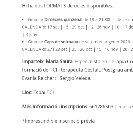
Hi ha dos FORMATS de cicles disponibles:
Grup de
Dimecres quinzenal
de 18 a 21:30h – de sete
CALENDARI:
17 set | 15 i 29 oct | 12 i 26 nov |
10 i 17 de
| 3 juny
Grup de
Caps de setmana
de setembre a gener 2026
CALENDARI:
27 i 28 set | 25 i 26 oct | 15 i 16 nov | 20 i
Imparteix
:
Maria Saura
. Especialista en Teràpia C
formació de TCI i terapeuta Gestalt. Postgrau amb
Evania Reichert i Sergio Veleda.
Lloc
: Espai TCI
Més informació i inscripcions
: 661286503 | mari
*Imprescindible inscripció prèvia