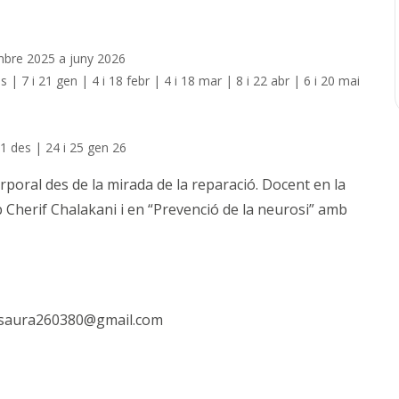
mbre 2025 a juny 2026
s | 7 i 21 gen | 4 i 18 febr |
4 i 18 mar | 8 i 22 abr | 6 i 20 mai
 21 des | 24 i 25 gen 26
orporal des de la mirada de la reparació. Docent en la
 Cherif Chalakani i en “Prevenció de la neurosi” amb
a.saura260380@gmail.com