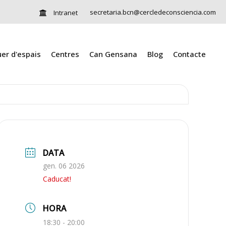
secretaria.bcn@cercledeconsciencia.com
Intranet
uer d'espais
Centres
Can Gensana
Blog
Contacte
DATA
gen. 06 2026
Caducat!
HORA
18:30 - 20:00