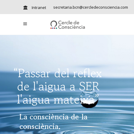
secretaria.bcn@cercledeconsciencia.com
Intranet
“Passar del reflex
de l'aigua a SER
l'aigua mateixa”
La consciència de la
consciència.