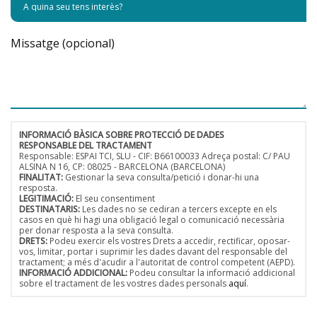
Missatge (opcional)
INFORMACIÓ BÀSICA SOBRE PROTECCIÓ DE DADES
RESPONSABLE DEL TRACTAMENT
Responsable: ESPAI TCI, SLU - CIF: B66100033 Adreça postal: C/ PAU
ALSINA N 16, CP: 08025 - BARCELONA (BARCELONA)
FINALITAT:
Gestionar la seva consulta/petició i donar-hi una
resposta.
LEGITIMACIÓ:
El seu consentiment
DESTINATARIS:
Les dades no se cediran a tercers excepte en els
casos en què hi hagi una obligació legal o comunicació necessària
per donar resposta a la seva consulta.
DRETS:
Podeu exercir els vostres Drets a accedir, rectificar, oposar-
vos, limitar, portar i suprimir les dades davant del responsable del
tractament; a més d'acudir a l'autoritat de control competent (AEPD).
INFORMACIÓ ADDICIONAL:
Podeu consultar la informació addicional
sobre el tractament de les vostres dades personals
aquí
.