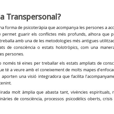
ia Transpersonal?
na forma de psicoteràpia que acompanya les persones a acc
ue permet guarir els conflictes més profunds, alhora qu
 treballa amb una de les metodologies més antigues utilitza
iats de consciència o estats holotròpics, com una maner
les persones.
 només té eines per treballar els estats ampliats de consci
ue té a veure amb el coneixement de molts mapes d'enfocam
li aporten una visió integradora que facilita l'acompanyam
tenint.
ada molt àmplia que abasta tant, vivències espirituals, re
nàries de consciència, processos psicodèlics oberts, crisis