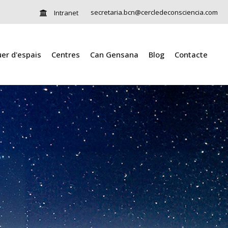
secretaria.bcn@cercledeconsciencia.com
Intranet
uer d'espais
Centres
Can Gensana
Blog
Contacte