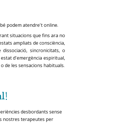
mbé podem atendre't online.
rant situacions que fins ara no
estats ampliats de consciència,
issociació, sincronicitats, o
estat d'emergència espiritual,
o de les sensacions habituals.
al
!
xperiències desbordants sense
s nostres terapeutes per