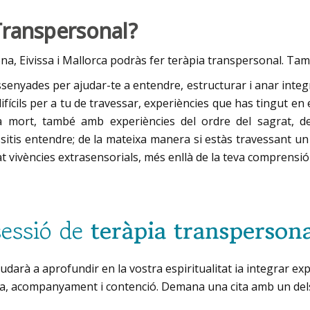
Transpersonal?
ona, Eivissa i Mallorca podràs fer teràpia transpersonal. Ta
senyades per ajudar-te a entendre, estructurar i anar integ
fícils per a tu de travessar, experiències que has tingut en 
 mort, també amb experiències del ordre del sagrat, de d
sitis entendre; de la mateixa manera si estàs travessant un 
 vivències extrasensorials, més enllà de la teva comprensió 
sessió de
teràpia transperson
udarà a aprofundir en la vostra espiritualitat ia integrar e
esa, acompanyament i contenció. Demana una cita amb un del