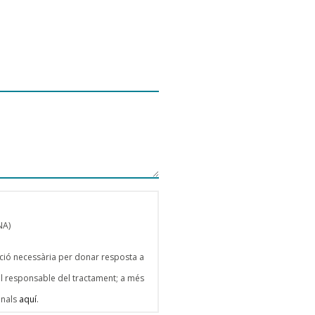
NA)
ació necessària per donar resposta a
del responsable del tractament; a més
onals
aquí
.