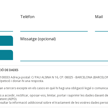
Telèfon
Mail
Missatge (opcional)
CIÓ DE DADES
B66100033 Adreça postal: C/ PAU ALSINA N 16, CP: 08025 - BARCELONA (BARCELO
/petició i donar-hi una resposta.
n a tercers excepte en els casos en què hi hagi una obligació legal o comunic
 a accedir, rectificar, oposar-vos, limitar, portar i suprimir les dades davant 
etent (AEPD).
ultar la informació addicional sobre el tractament de les vostres dades pers