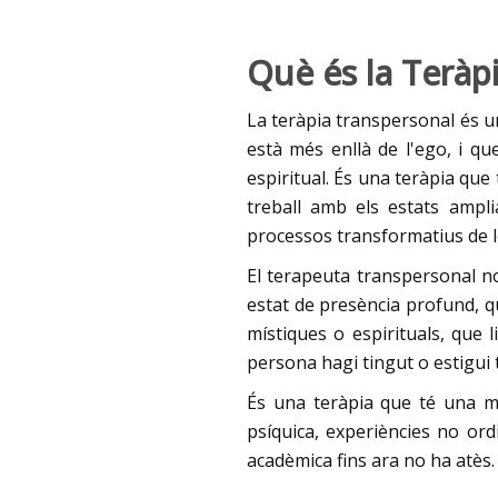
Què és la Teràp
La teràpia transpersonal és u
està més enllà de l'ego, i q
espiritual. És una teràpia que
treball amb els estats ampl
processos transformatius de 
El terapeuta transpersonal no
estat de presència profund, q
místiques o espirituals, que 
persona hagi tingut o estigui 
És una teràpia que té una mir
psíquica, experiències no ordi
acadèmica fins ara no ha atès.