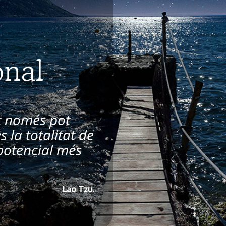
onal
nt només pot
s la totalitat de
u potencial més
Lao Tzu.