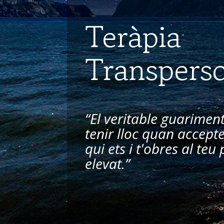
Teràpia
Transpers
“El veritable guarime
tenir lloc quan accepte
qui ets i t'obres al te
elevat.”