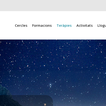
Cercles
Formacions
Teràpies
Activitats
Llog