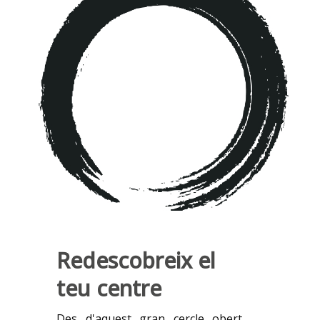
Redescobreix el
teu centre
Des d'aquest gran cercle obert