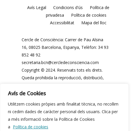
Avís Legal
Condicions d'ús
Política de
privadesa
Política de cookies
Accessibilitat
Mapa del lloc
Cercle de Consciència: Carrer de Pau Alsina
16, 08025 Barcelona, ​​Espanya, Telèfon: 34 93
852 48 92
secretaria.bcn@cercledeconsciencia.com
Copyright © 2024. Reservats tots els drets.
Queda prohibida la reproducció, distribució,
comunicació pública i utilització, total o
Avís de Cookies
parcial, dels continguts d'aquesta web, en
qualsevol forma o modalitat, sense
Utilitzem cookies pròpies amb finalitat tècnica, no recollim
autorització prèvia i expressa per escrit del
ni cedim dades de caràcter personal dels usuaris. Clica per
Cercle de Consciència o dels seus legítims
a més informació sobre la Política de Cookies
propietaris.
a
Política de cookies