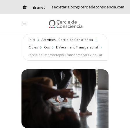
secretaria.bcn@cercledeconsciencia.com
Intranet
Inici
Activitats - Cercle de Consciència
Cicles
Cos
Enfocament Transpersonal
Cercle de Dansateràpia Transpersonal i Vincular