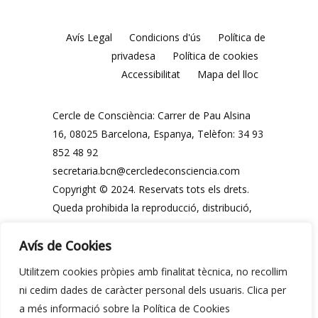
Avís Legal
Condicions d'ús
Política de
privadesa
Política de cookies
Accessibilitat
Mapa del lloc
Cercle de Consciència: Carrer de Pau Alsina
16, 08025 Barcelona, ​​Espanya, Telèfon: 34 93
852 48 92
secretaria.bcn@cercledeconsciencia.com
Copyright © 2024. Reservats tots els drets.
Queda prohibida la reproducció, distribució,
comunicació pública i utilització, total o
Avís de Cookies
parcial, dels continguts d'aquesta web, en
qualsevol forma o modalitat, sense
Utilitzem cookies pròpies amb finalitat tècnica, no recollim
autorització prèvia i expressa per escrit del
ni cedim dades de caràcter personal dels usuaris. Clica per
Cercle de Consciència o dels seus legítims
a més informació sobre la Política de Cookies