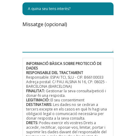
Missatge (opcional)
INFORMACIÓ BÀSICA SOBRE PROTECCIÓ DE
DADES
RESPONSABLE DEL TRACTAMENT
Responsable: ESPAI TCI, SLU - CIF: B66100033
Adreça postal: C/ PAU ALSINA N 16, CP: 08025 -
BARCELONA (BARCELONA)
FINALITAT:
Gestionar la seva consulta/petició i
donar-hi una resposta.
LEGITIMACIÓ:
El seu consentiment
DESTINATARIS:
Les dades no se cediran a
tercers excepte en els casos en què hi hagi una
obligació legal o comunicació necessària per
donar resposta a la seva consulta.
DRETS:
Podeu exercir els vostres Drets a
accedir, rectificar, oposar-vos, limitar, portar i
suprimir les dades davant del responsable del