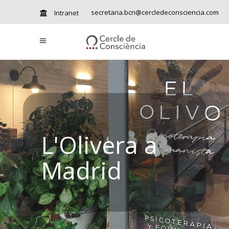
secretaria.bcn@cercledeconsciencia.com
Intranet
L'Olivera a
Madrid