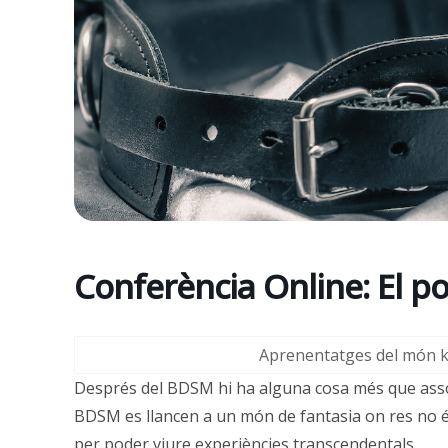
Conferència Online: El p
Aprenentatges del món ki
Després del BDSM hi ha alguna cosa més que assot
BDSM es llancen a un món de fantasia on res no 
per poder viure experiències transcendentals.