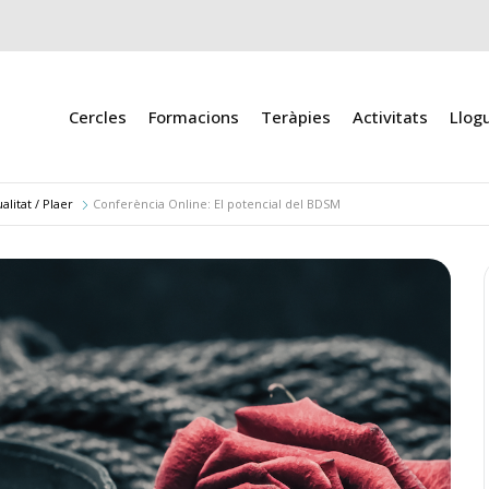
Cercles
Formacions
Teràpies
Activitats
Llog
alitat / Plaer
Conferència Online: El potencial del BDSM