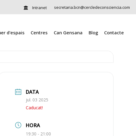
secretaria.bcn@cercledeconsciencia.com
Intranet
uer d'espais
Centres
Can Gensana
Blog
Contacte
DATA
jul. 03 2025
Caducat!
HORA
19:30 - 21:00