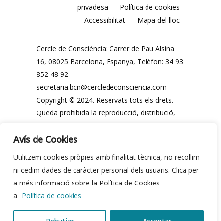
privadesa
Política de cookies
Accessibilitat
Mapa del lloc
Cercle de Consciència: Carrer de Pau Alsina
16, 08025 Barcelona, ​​Espanya, Telèfon: 34 93
852 48 92
secretaria.bcn@cercledeconsciencia.com
Copyright © 2024. Reservats tots els drets.
Queda prohibida la reproducció, distribució,
comunicació pública i utilització, total o
Avís de Cookies
parcial, dels continguts d'aquesta web, en
qualsevol forma o modalitat, sense
Utilitzem cookies pròpies amb finalitat tècnica, no recollim
autorització prèvia i expressa per escrit del
ni cedim dades de caràcter personal dels usuaris. Clica per
Cercle de Consciència o dels seus legítims
a més informació sobre la Política de Cookies
propietaris.
a
Política de cookies
Rebutjar
Acceptar