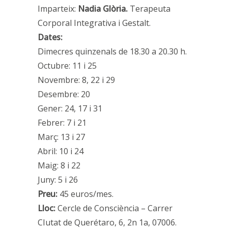
Imparteix:
Nadia Glòria.
Terapeuta
Corporal Integrativa i Gestalt.
Dates:
Dimecres quinzenals de 18.30 a 20.30 h.
Octubre: 11 i 25
Novembre: 8, 22 i 29
Desembre: 20
Gener: 24, 17 i 31
Febrer: 7 i 21
Març: 13 i 27
Abril: 10 i 24
Maig: 8 i 22
Juny: 5 i 26
Preu:
45 euros/mes.
Lloc:
Cercle de Consciència – Carrer
CIutat de Querétaro, 6, 2n 1a, 07006.