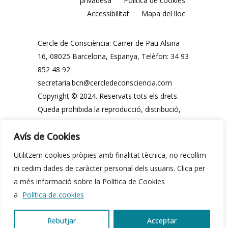
privadesa
Política de cookies
Accessibilitat
Mapa del lloc
Cercle de Consciència: Carrer de Pau Alsina
16, 08025 Barcelona, ​​Espanya, Telèfon: 34 93
852 48 92
secretaria.bcn@cercledeconsciencia.com
Copyright © 2024. Reservats tots els drets.
Queda prohibida la reproducció, distribució,
comunicació pública i utilització, total o
Avís de Cookies
parcial, dels continguts d'aquesta web, en
qualsevol forma o modalitat, sense
Utilitzem cookies pròpies amb finalitat tècnica, no recollim
autorització prèvia i expressa per escrit del
ni cedim dades de caràcter personal dels usuaris. Clica per
Cercle de Consciència o dels seus legítims
a més informació sobre la Política de Cookies
propietaris.
a
Política de cookies
Rebutjar
Acceptar