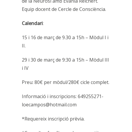
de la Neurosi amb Evânia Reichert.
Equip docent de Cercle de Consciència.
Calendari
:
15 i 16 de març de 9.30 a 15h – Mòdul I i
II.
29 i 30 de març de 9:30 a 15h – Mòdul III
i IV
Preu: 80€ per mòdul/280€ cicle complet.
Informació i inscripcions: 649255271-
loecampos@hotmail.com
*Requereix inscripció prèvia.