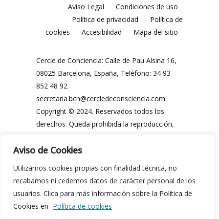
Aviso Legal
Condiciones de uso
Política de privacidad
Política de
cookies
Accesibilidad
Mapa del sitio
Cercle de Conciencia: Calle de Pau Alsina 16,
08025 Barcelona, España, Teléfono: 34 93
852 48 92
secretaria.bcn@cercledeconsciencia.com
Copyright © 2024. Reservados todos los
derechos. Queda prohibida la reproducción,
distribución, comunicación pública y
Aviso de Cookies
utilización, total o parcial, de los contenidos
de esta web, en cualquier forma o modalidad,
Utilizamos cookies propias con finalidad técnica, no
sin previa y expresa autorización por escrito
recabamos ni cedemos datos de carácter personal de los
del Cercle de Conciencia o de sus legítimos
usuarios. Clica para más información sobre la Política de
propietarios.
Cookies en
Política de cookies