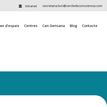
secretaria.bcn@cercledeconsciencia.com
Intranet
uer d'espais
Centres
Can Gensana
Blog
Contacte