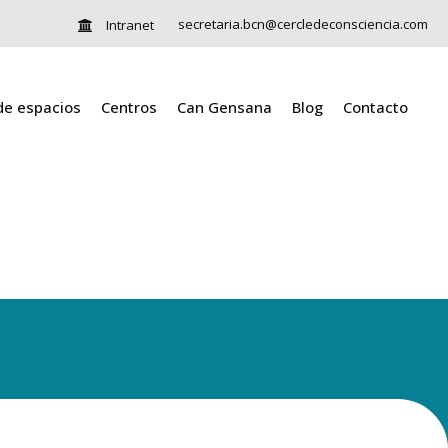
secretaria.bcn@cercledeconsciencia.com
Intranet
 de espacios
Centros
Can Gensana
Blog
Contacto