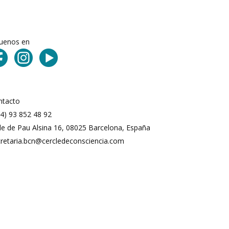
guenos en
ntacto
4) 93 852 48 92
le de Pau Alsina 16, 08025 Barcelona, España
cretaria.bcn@cercledeconsciencia.com