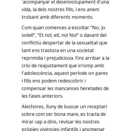
´acompanyar el desenvolupament d´una
vida, la dels nostres fills, i ens anem
trobant amb diferents moments.
Com quan comences a escoltar “No, jo
solet!”, “Et no!, et!, no! No!” o davant del
conflictiu despertar de la sexualitat que
tant ens trastoca en una societat
reprimida i prejudiciosa. Fins arribar a la
crisi de reajustament que irromp amb
l'adolescència, aquest període on pares
i fills ens podem redescobrir i
compensar les mancances heretades de
les fases anteriors.
Aleshores, lluny de buscar un receptari
sobre com ser bona mare, es tracta de
mirar cap a dins, revisar les nostres
pròpies vivències infantils i anomenar