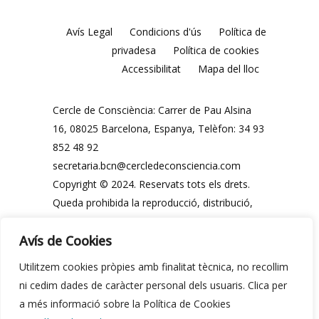
Avís Legal
Condicions d'ús
Política de
privadesa
Política de cookies
Accessibilitat
Mapa del lloc
Cercle de Consciència: Carrer de Pau Alsina
16, 08025 Barcelona, ​​Espanya, Telèfon: 34 93
852 48 92
secretaria.bcn@cercledeconsciencia.com
Copyright © 2024. Reservats tots els drets.
Queda prohibida la reproducció, distribució,
comunicació pública i utilització, total o
Avís de Cookies
parcial, dels continguts d'aquesta web, en
qualsevol forma o modalitat, sense
Utilitzem cookies pròpies amb finalitat tècnica, no recollim
autorització prèvia i expressa per escrit del
ni cedim dades de caràcter personal dels usuaris. Clica per
Cercle de Consciència o dels seus legítims
a més informació sobre la Política de Cookies
propietaris.