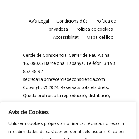
Avís Legal
Condicions d'ús
Política de
privadesa
Política de cookies
Accessibilitat
Mapa del lloc
Cercle de Consciència: Carrer de Pau Alsina
16, 08025 Barcelona, ​​Espanya, Telèfon: 34 93
852 48 92
secretaria.bcn@cercledeconsciencia.com
Copyright © 2024. Reservats tots els drets.
Queda prohibida la reproducció, distribució,
comunicació pública i utilització, total o
Avís de Cookies
parcial, dels continguts d'aquesta web, en
qualsevol forma o modalitat, sense
Utilitzem cookies pròpies amb finalitat tècnica, no recollim
autorització prèvia i expressa per escrit del
ni cedim dades de caràcter personal dels usuaris. Clica per
Cercle de Consciència o dels seus legítims