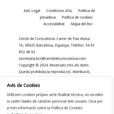
Avís Legal
Condicions d'ús
Política de
privadesa
Política de cookies
Accessibilitat
Mapa del lloc
Cercle de Consciència: Carrer de Pau Alsina
16, 08025 Barcelona, ​​Espanya, Telèfon: 34 93
852 48 92
secretaria.bcn@cercledeconsciencia.com
Copyright © 2024. Reservats tots els drets.
Queda prohibida la reproducció, distribució,
comunicació pública i utilització, total o
Avís de Cookies
parcial, dels continguts d'aquesta web, en
qualsevol forma o modalitat, sense
Utilitzem cookies pròpies amb finalitat tècnica, no recollim
autorització prèvia i expressa per escrit del
ni cedim dades de caràcter personal dels usuaris. Clica per
Cercle de Consciència o dels seus legítims
a més informació sobre la Política de Cookies
propietaris.