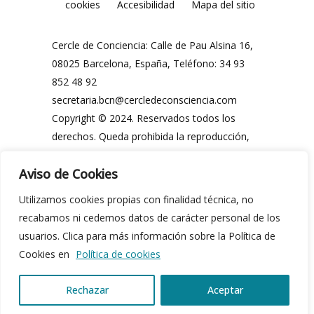
cookies
Accesibilidad
Mapa del sitio
Cercle de Conciencia: Calle de Pau Alsina 16,
08025 Barcelona, España, Teléfono: 34 93
852 48 92
secretaria.bcn@cercledeconsciencia.com
Copyright © 2024. Reservados todos los
derechos. Queda prohibida la reproducción,
distribución, comunicación pública y
Aviso de Cookies
utilización, total o parcial, de los contenidos
de esta web, en cualquier forma o modalidad,
Utilizamos cookies propias con finalidad técnica, no
sin previa y expresa autorización por escrito
recabamos ni cedemos datos de carácter personal de los
del Cercle de Conciencia o de sus legítimos
usuarios. Clica para más información sobre la Política de
propietarios.
Cookies en
Política de cookies
Rechazar
Aceptar
ES