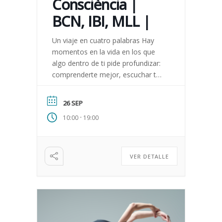
Consciència |
BCN, IBI, MLL |
Un viaje en cuatro palabras Hay
momentos en la vida en los que
algo dentro de ti pide profundizar:
comprenderte mejor, escuchar tu
cuerpo, relacionarte de una
manera más auténtica. […]
26 SEP
-
10:00
19:00
VER DETALLE