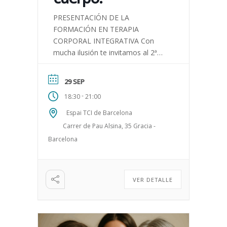
PRESENTACIÓN DE LA
FORMACIÓN EN TERAPIA
CORPORAL INTEGRATIVA Con
mucha ilusión te invitamos al 2ª
Taller vivencial + presentación de
nuestra Formación en Terapia
29 SEP
Corporal Integrativa (TCI). Una
-
18:30
21:00
formación experiencial […]
Espai TCI de Barcelona
Carrer de Pau Alsina, 35 Gracia -
Barcelona
VER DETALLE