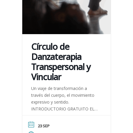
Círculo de
Danzaterapia
Transpersonal y
Vincular
Un viaje de transformación a
través del cuerpo, el movimiento
expresivo y sentido.
INTRODUCTORIO GRATUITO EL
23 DE SEPTIEMBRE DE 18 A 20H
Recorrido psicoterapéutico de
23 SEP
índole grupal basado en […]