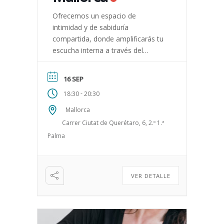
Ofrecemos un espacio de
intimidad y de sabiduría
compartida, donde amplificarás tu
escucha interna a través del
cuerpo, reconociendo tus
necesidades reales.
16 SEP
-
18:30
20:30
Mallorca
Carrer Ciutat de Querétaro, 6, 2.º 1.ª
Palma
VER DETALLE