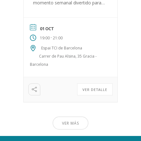
momento semanal divertido para
sacudir el cuerpo, liberar cargas
pesadas, mover tus emociones y
expresarlas […]
01 OCT
-
19:00
21:00
Espai TCI de Barcelona
Carrer de Pau Alsina, 35 Gracia -
Barcelona
VER DETALLE
VER MÁS