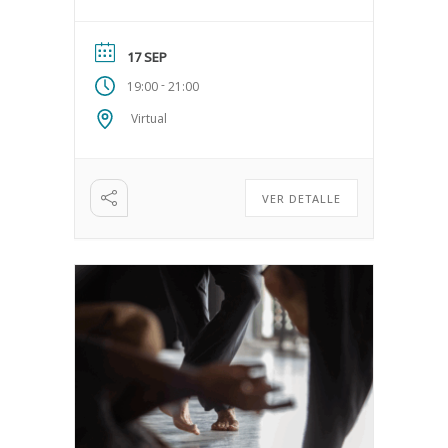
(Bioenergética) y transpersonal.
Basada en la Psicología de […]
17 SEP
-
19:00
21:00
Virtual
VER DETALLE