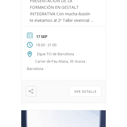
PRESENTACIÓN DE LA
FORMACIÓN EN GESTALT
INTEGRATIVA Con mucha ilusión
te invitamos al 2ª Taller vivencial +
presentación de nuestra
Formación en Gestalt Integrativa
17 SEP
(FGI). Una formación experiencial
-
18:30
21:00
con más […]
Espai TCI de Barcelona
Carrer de Pau Alsina, 35 Gracia -
Barcelona
VER DETALLE