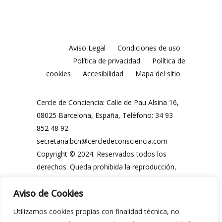
Aviso Legal
Condiciones de uso
Política de privacidad
Política de
cookies
Accesibilidad
Mapa del sitio
Cercle de Conciencia: Calle de Pau Alsina 16,
08025 Barcelona, España, Teléfono: 34 93
852 48 92
secretaria.bcn@cercledeconsciencia.com
Copyright © 2024. Reservados todos los
derechos. Queda prohibida la reproducción,
distribución, comunicación pública y
Aviso de Cookies
utilización, total o parcial, de los contenidos
de esta web, en cualquier forma o modalidad,
Utilizamos cookies propias con finalidad técnica, no
sin previa y expresa autorización por escrito