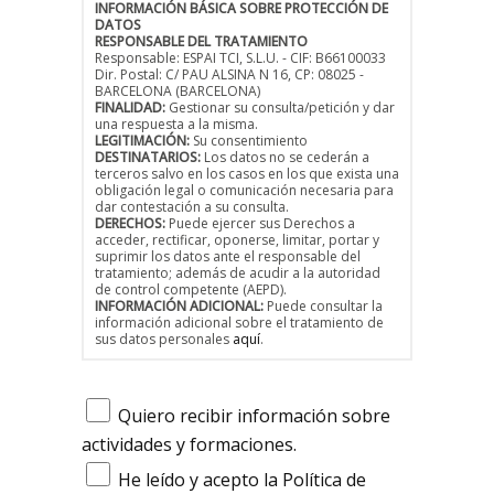
INFORMACIÓN BÁSICA SOBRE PROTECCIÓN DE
DATOS
RESPONSABLE DEL TRATAMIENTO
Responsable: ESPAI TCI, S.L.U. - CIF: B66100033
Dir. Postal: C/ PAU ALSINA N 16, CP: 08025 -
BARCELONA (BARCELONA)
FINALIDAD:
Gestionar su consulta/petición y dar
una respuesta a la misma.
LEGITIMACIÓN:
Su consentimiento
DESTINATARIOS:
Los datos no se cederán a
terceros salvo en los casos en los que exista una
obligación legal o comunicación necesaria para
dar contestación a su consulta.
DERECHOS:
Puede ejercer sus Derechos a
acceder, rectificar, oponerse, limitar, portar y
suprimir los datos ante el responsable del
tratamiento; además de acudir a la autoridad
de control competente (AEPD).
INFORMACIÓN ADICIONAL:
Puede consultar la
información adicional sobre el tratamiento de
sus datos personales
aquí
.
Quiero recibir información sobre
actividades y formaciones.
He leído y acepto la Política de