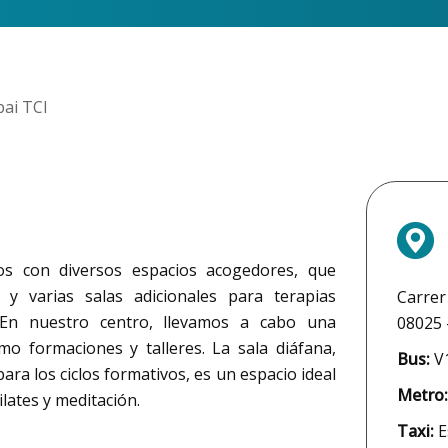
pai TCI
os con diversos espacios acogedores, que
 y varias salas adicionales para terapias
Carrer 
. En nuestro centro, llevamos a cabo una
08025 
mo formaciones y talleres. La sala diáfana,
Bus:
V1
ara los ciclos formativos, es un espacio ideal
Metro
lates y meditación.
Taxi:
Es