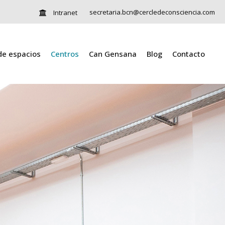
secretaria.bcn@cercledeconsciencia.com
Intranet
 de espacios
Centros
Can Gensana
Blog
Contacto