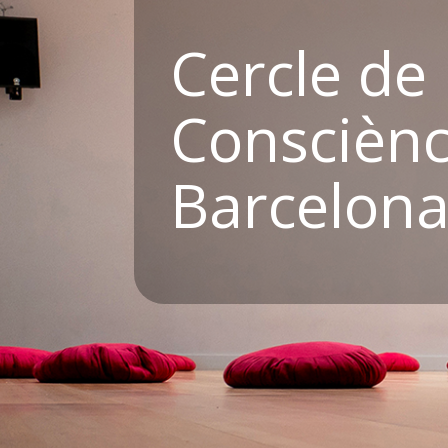
Cercle de
Consciènc
Barcelon