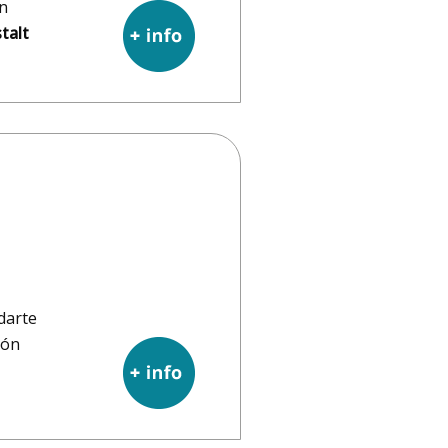
ón
talt
darte
ión