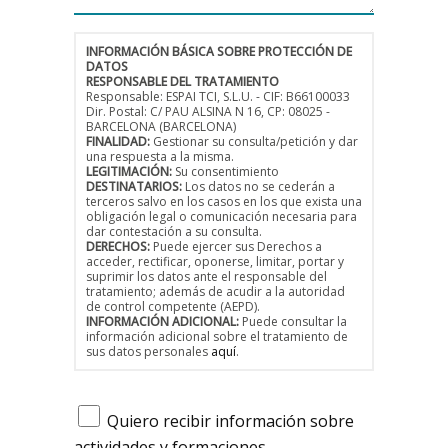
INFORMACIÓN BÁSICA SOBRE PROTECCIÓN DE
DATOS
RESPONSABLE DEL TRATAMIENTO
Responsable: ESPAI TCI, S.L.U. - CIF: B66100033
Dir. Postal: C/ PAU ALSINA N 16, CP: 08025 -
BARCELONA (BARCELONA)
FINALIDAD:
Gestionar su consulta/petición y dar
una respuesta a la misma.
LEGITIMACIÓN:
Su consentimiento
DESTINATARIOS:
Los datos no se cederán a
terceros salvo en los casos en los que exista una
obligación legal o comunicación necesaria para
dar contestación a su consulta.
DERECHOS:
Puede ejercer sus Derechos a
acceder, rectificar, oponerse, limitar, portar y
suprimir los datos ante el responsable del
tratamiento; además de acudir a la autoridad
de control competente (AEPD).
INFORMACIÓN ADICIONAL:
Puede consultar la
información adicional sobre el tratamiento de
sus datos personales
aquí
.
Quiero recibir información sobre
actividades y formaciones.