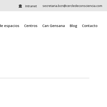
secretaria.bcn@cercledeconsciencia.com
Intranet
 de espacios
Centros
Can Gensana
Blog
Contacto