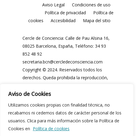
Aviso Legal
Condiciones de uso
Política de privacidad
Política de
cookies
Accesibilidad
Mapa del sitio
Cercle de Conciencia: Calle de Pau Alsina 16,
08025 Barcelona, España, Teléfono: 34 93
852 48 92
secretaria.bcn@cercledeconsciencia.com
Copyright © 2024. Reservados todos los
derechos. Queda prohibida la reproducción,
distribución, comunicación pública y
Aviso de Cookies
utilización, total o parcial, de los contenidos
de esta web, en cualquier forma o modalidad,
Utilizamos cookies propias con finalidad técnica, no
sin previa y expresa autorización por escrito
recabamos ni cedemos datos de carácter personal de los
del Cercle de Conciencia o de sus legítimos
usuarios. Clica para más información sobre la Política de
propietarios.
Cookies en
Política de cookies