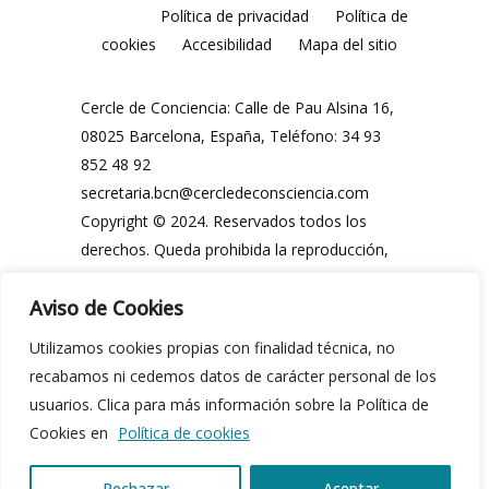
Política de privacidad
Política de
cookies
Accesibilidad
Mapa del sitio
Cercle de Conciencia: Calle de Pau Alsina 16,
08025 Barcelona, España, Teléfono: 34 93
852 48 92
secretaria.bcn@cercledeconsciencia.com
Copyright © 2024. Reservados todos los
derechos. Queda prohibida la reproducción,
distribución, comunicación pública y
Aviso de Cookies
utilización, total o parcial, de los contenidos
de esta web, en cualquier forma o modalidad,
Utilizamos cookies propias con finalidad técnica, no
sin previa y expresa autorización por escrito
recabamos ni cedemos datos de carácter personal de los
del Cercle de Conciencia o de sus legítimos
usuarios. Clica para más información sobre la Política de
propietarios.
Cookies en
Política de cookies
Rechazar
Aceptar