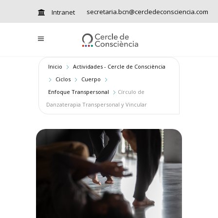
secretaria.bcn@cercledeconsciencia.com
Intranet
Inicio
Actividades - Cercle de Consciència
Ciclos
Cuerpo
Enfoque Transpersonal
Círculo de
Danzaterapia Transpersonal y Vincular