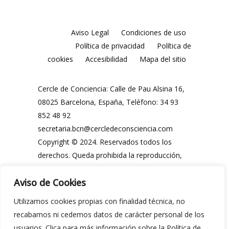
Aviso Legal
Condiciones de uso
Política de privacidad
Política de
cookies
Accesibilidad
Mapa del sitio
Cercle de Conciencia: Calle de Pau Alsina 16,
08025 Barcelona, España, Teléfono: 34 93
852 48 92
secretaria.bcn@cercledeconsciencia.com
Copyright © 2024. Reservados todos los
derechos. Queda prohibida la reproducción,
distribución, comunicación pública y
Aviso de Cookies
utilización, total o parcial, de los contenidos
de esta web, en cualquier forma o modalidad,
Utilizamos cookies propias con finalidad técnica, no
sin previa y expresa autorización por escrito
recabamos ni cedemos datos de carácter personal de los
del Cercle de Conciencia o de sus legítimos
usuarios. Clica para más información sobre la Política de