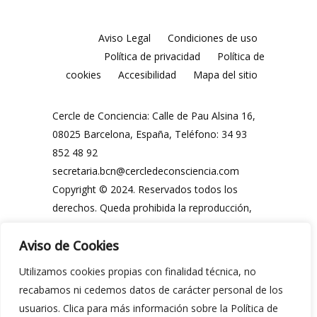
Aviso Legal
Condiciones de uso
Política de privacidad
Política de
cookies
Accesibilidad
Mapa del sitio
Cercle de Conciencia: Calle de Pau Alsina 16,
08025 Barcelona, España, Teléfono: 34 93
852 48 92
secretaria.bcn@cercledeconsciencia.com
Copyright © 2024. Reservados todos los
derechos. Queda prohibida la reproducción,
distribución, comunicación pública y
Aviso de Cookies
utilización, total o parcial, de los contenidos
de esta web, en cualquier forma o modalidad,
Utilizamos cookies propias con finalidad técnica, no
sin previa y expresa autorización por escrito
recabamos ni cedemos datos de carácter personal de los
del Cercle de Conciencia o de sus legítimos
usuarios. Clica para más información sobre la Política de