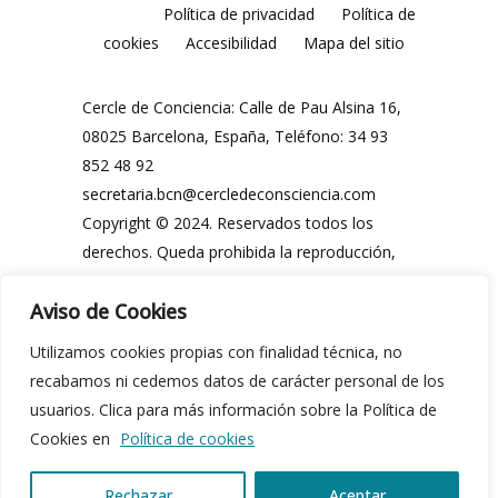
Política de privacidad
Política de
cookies
Accesibilidad
Mapa del sitio
Cercle de Conciencia: Calle de Pau Alsina 16,
08025 Barcelona, España, Teléfono: 34 93
852 48 92
secretaria.bcn@cercledeconsciencia.com
Copyright © 2024. Reservados todos los
derechos. Queda prohibida la reproducción,
distribución, comunicación pública y
Aviso de Cookies
utilización, total o parcial, de los contenidos
de esta web, en cualquier forma o modalidad,
Utilizamos cookies propias con finalidad técnica, no
sin previa y expresa autorización por escrito
recabamos ni cedemos datos de carácter personal de los
del Cercle de Conciencia o de sus legítimos
usuarios. Clica para más información sobre la Política de
propietarios.
Cookies en
Política de cookies
Rechazar
Aceptar