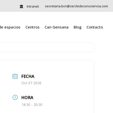
secretaria.bcn@cercledeconsciencia.com
Intranet
 de espacios
Centros
Can Gensana
Blog
Contacto
FECHA
Oct 07 2026
HORA
18:30 - 20:30