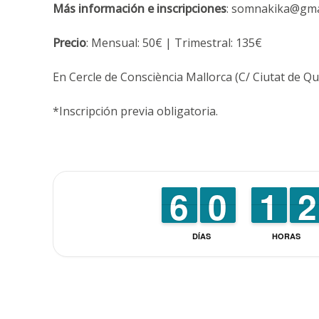
Más información e inscripciones
: somnakika@gmai
Precio
: Mensual: 50€ | Trimestral: 135€
En Cercle de Consciència Mallorca (C/ Ciutat de Que
*Inscripción previa obligatoria.
5
5
6
6
9
9
0
0
1
1
1
1
1
1
2
2
DÍAS
HORAS