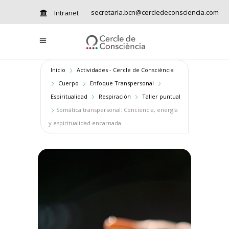
secretaria.bcn@cercledeconsciencia.com
Intranet
Inicio
Actividades - Cercle de Consciència
Cuerpo
Enfoque Transpersonal
Espiritualidad
Respiración
Taller puntual
Somática transpersonal: Conciencia, energía
y espiritualidad encarnada.